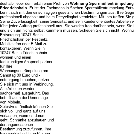
deshalb lieber dem erfahrenen Profi von
Wohnung Sperrmüllentrümpelung 
Friedrichshain
. Er ist der Fachmann in Sachen Sperrmüllentrümpelung Ent
kennt sich mit den einschlägigen gesetzlichen Bestimmungen aus. Ihre Geg
professionell abgeholt und beim Recyclinghof vernichtet. Mit ihm treffen Sie ga
Seine Zuverlässigkeit, seine Seriosität und sein kundenorientiertes Arbeiten
führt jeden Auftrag professionell aus. Sie werden froh darüber sein, wenn Sie 
und sich um nichts selbst kümmern müssen.
Scheuen Sie sich nicht,
Wohnun
Entsorgung 10247 Berlin
Friedrichshain per Festnetz,
Mobiltelefon oder E-Mail zu
kontaktieren. Wenn Sie in
10247 Berlin Friedrichshain
wohnen und einen
fachkundigen Ansprechpartner
für Ihre
Wohnungsentrümpelung am
Samstag 80 Euro und -
entsorgung brauchen, setzen
Sie sich mit uns in Verbindung.
Alle Arbeiten werden
sachgemäß ausgeführt. Das
betrifft auch die Demontage
von Möbeln.
Selbstverständlich können Sie
sich voll und ganz auf uns
verlassen, wenn es darum
geht, Schränke abzubauen und
der angemessenen
Bestimmung zuzuführen. Ihre
handwerkliche Unterstützung