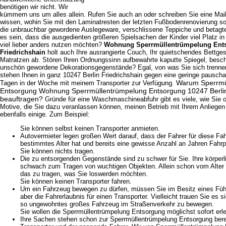
benötigen wir nicht. Wir
kümmern uns um alles allein. Rufen Sie auch an oder schreiben Sie eine Mail
wissen, wohin Sie mit den Laminatresten der letzten Fußbodenrenovierung so
die unbrauchbar gewordene Auslegeware, verschlissene Teppiche und betagt
es sein, dass die ausgedienten größeren Spielsachen der Kinder viel Platz 
viel lieber anders nutzen möchten?
Wohnung Sperrmüllentrümpelung Ents
Friedrichshain
holt auch Ihre ausrangierte Couch, Ihr quietschendes Bettges
Matratzen ab. Stören Ihren Ordnungssinn aufbewahrte kaputte Spiegel, besc
unschön gewordene Dekorationsgegenstände? Egal, von was Sie sich trennen
stehen Ihnen in ganz 10247 Berlin Friedrichshain gegen eine geringe pausch
Warum Sperrmü
Tagen in der Woche mit meinem Transporter zur Verfügung.
Entsorgung Wohnung Sperrmüllentrümpelung Entsorgung 10247 Berlin
beauftragen?
Gründe für eine Waschmaschineabfuhr gibt es viele, wie Sie 
Motive, die Sie dazu veranlassen können, meinen Betrieb mit Ihrem Anliegen 
ebenfalls einige. Zum Beispiel:
Sie können selbst keinen Transporter anmieten.
Autovermieter legen großen Wert darauf, dass der Fahrer für diese Fa
bestimmtes Alter hat und bereits eine gewisse Anzahl an Jahren Fahrpr
Sie können nichts tragen.
Die zu entsorgenden Gegenstände sind zu schwer für Sie. Ihre körperli
schwach zum Tragen von wuchtigen Objekten. Allein schon vom Alter h
das zu tragen, was Sie loswerden möchten.
Sie können keinen Transporter fahren.
Um ein Fahrzeug bewegen zu dürfen, müssen Sie im Besitz eines Führe
aber die Fahrerlaubnis für einen Transporter. Vielleicht trauen Sie es s
so ungewohntes großes Fahrzeug im Straßenverkehr zu bewegen.
Sie wollen die Sperrmüllentrümpelung Entsorgung möglichst sofort erle
Ihre Sachen stehen schon zur Sperrmüllentrümpelung Entsorgung bereit