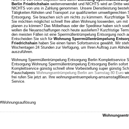
Berlin Friedrichshain
weiterverwendet und NICHTS wird an Dritte wei
NICHTS von uns in Zahlung genommen. Unsere Dienstleistung besteht 
Tätigkeiten Abholen und Transport zur qualifizierten umweltgerechten
Kurzfristige 
Entsorgung. Sie brauchen sich um nichts zu kümmern.
Sie möchten möglichst schnell Ihre alten Wohnung loswerden, um mit 
planen zu können? Das Möbelhaus oder der Spediteur haben sich soe
wollen die Neuanschaffungen noch heute ausliefern? Kurzfristige Term
den meisten Fällen ist eine Sperrmüllentrümpelung Entsorgung noch 
Entscheiden Sie sich für
Wohnung Sperrmüllentrümpelung Entsorg
Friedrichshain
haben Sie einen fairen Sofortservice gewählt. Wir ste
Wochentagen 24 Stunden zur Verfügung, um Ihren Auftrag zum Abhol
auszuführen.
Wohnung Sperrmüllentrümpelung Entsorgung Berlin Komplettservice S
Entsorgung Wohnung Sperrmüllentrümpelung Entsorgung Berlin sofor
Komplettservice günstig schnell ohne Vorbestellung super günstig Sc
Pauschalpreis
Wohnungsentrümpelung Berlin am Samstag 80 Euro
wir
frei rufen Sie jetzt an. Ihre wohnungsentruempelung-amsamstag80euro.
Service.
#Wohnungsauflösung
Wohnungsentrü