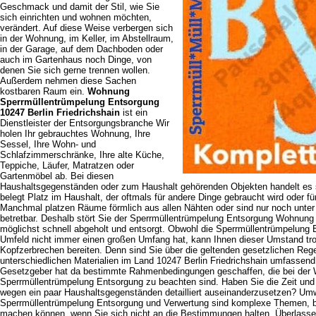
Geschmack und damit der Stil, wie Sie
sich einrichten und wohnen möchten,
verändert. Auf diese Weise verbergen sich
in der Wohnung, im Keller, im Abstellraum,
in der Garage, auf dem Dachboden oder
auch im Gartenhaus noch Dinge, von
denen Sie sich gerne trennen wollen.
Außerdem nehmen diese Sachen
kostbaren Raum ein.
Wohnung
Sperrmüllentrümpelung Entsorgung
10247 Berlin Friedrichshain
ist ein
Dienstleister der Entsorgungsbranche Wir
holen Ihr gebrauchtes Wohnung, Ihre
Sessel, Ihre Wohn- und
Schlafzimmerschränke, Ihre alte Küche,
Teppiche, Läufer, Matratzen oder
Gartenmöbel ab. Bei diesen
Haushaltsgegenständen oder zum Haushalt gehörenden Objekten handelt es
belegt Platz im Haushalt, der oftmals für andere Dinge gebraucht wird oder f
Manchmal platzen Räume förmlich aus allen Nähten oder sind nur noch unte
betretbar. Deshalb stört Sie der Sperrmüllentrümpelung Entsorgung Wohnung 
möglichst schnell abgeholt und entsorgt. Obwohl die Sperrmüllentrümpelung 
Umfeld nicht immer einen großen Umfang hat, kann Ihnen dieser Umstand tr
Kopfzerbrechen bereiten. Denn sind Sie über die geltenden gesetzlichen Reg
unterschiedlichen Materialien im Land 10247 Berlin Friedrichshain umfassend 
Gesetzgeber hat da bestimmte Rahmenbedingungen geschaffen, die bei der
Sperrmüllentrümpelung Entsorgung zu beachten sind. Haben Sie die Zeit und 
wegen ein paar Haushaltsgegenständen detailliert auseinanderzusetzen? Um
Sperrmüllentrümpelung Entsorgung und Verwertung sind komplexe Themen, be
machen können, wenn Sie sich nicht an die Bestimmungen halten. Überlasse