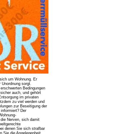
 sich um Wohnung. Er
ür Unordnung sorgt.
r erschwerten Bedingungen
sicher auch, und gehört
Entsorgung im privaten
otzdem zu viel werden und
elungen zur Beseitigung der
informiert? Der
 Wohnung-
die Nerven, sich damit
weltgerechte
i denen Sie sich strafbar
n Sie die Angelegenheit