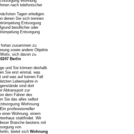
g Entsorgung Wohnung
ehmen nach telefonischer
nächsten Tagen erledigen.
on denen Sie sich trennen
entrümpelung Entsorgung
rund beruflicher oder
entrümpelung Entsorgung
n fortan zusammen zu
ohnung sowie andere Objekte
 Motiv, sich davon zu
0247 Berlin
zige und Sie können deshalb
en Sie erst einmal, was
 und was auf keinen Fall
etzten Lebensjahre in
egenstände sind dort
er Abtransport zur
von dem Fahrer des
en Sie das alles selbst
g Entsorgung Wohnung
Ein professioneller
in einer Wohnung, einem
enhaus stattfindet. Wir
dieser Branche bestens mit
tsorgung von
rlin, bietet sich
Wohnung