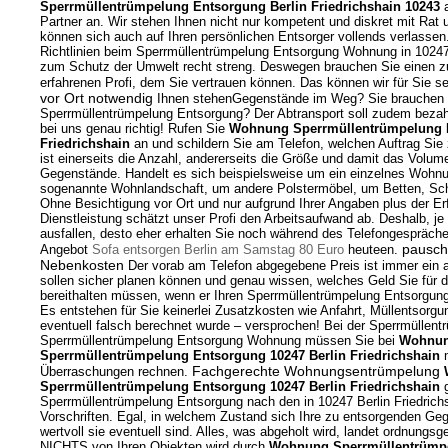
Sperrmüllentrümpelung Entsorgung Berlin Friedrichshain 10243
a
Partner an. Wir stehen Ihnen nicht nur kompetent und diskret mit Rat u
können sich auch auf Ihren persönlichen Entsorger vollends verlassen
Richtlinien beim Sperrmüllentrümpelung Entsorgung Wohnung in 10247 
zum Schutz der Umwelt recht streng. Deswegen brauchen Sie einen zu
erfahrenen Profi, dem Sie vertrauen können. Das können wir für Sie s
vor Ort notwendig
Ihnen stehenGegenstände im Weg? Sie brauchen sc
Sperrmüllentrümpelung Entsorgung? Der Abtransport soll zudem bezah
bei uns genau richtig! Rufen Sie
Wohnung Sperrmüllentrümpelung E
Friedrichshain
an und schildern Sie am Telefon, welchen Auftrag Sie
ist einerseits die Anzahl, andererseits die Größe und damit das Volu
Gegenstände. Handelt es sich beispielsweise um ein einzelnes Wohn
sogenannte Wohnlandschaft, um andere Polstermöbel, um Betten, Sc
Ohne Besichtigung vor Ort und nur aufgrund Ihrer Angaben plus der Erf
Dienstleistung schätzt unser Profi den Arbeitsaufwand ab. Deshalb, je
ausfallen, desto eher erhalten Sie noch während des Telefongespräche
pausch
Angebot
Sofa entsorgen Berlin am Samstag 80 Euro
heuteen.
Nebenkosten
Der vorab am Telefon abgegebene Preis ist immer ein a
sollen sicher planen können und genau wissen, welches Geld Sie für 
bereithalten müssen, wenn er Ihren Sperrmüllentrümpelung Entsorgun
Es entstehen für Sie keinerlei Zusatzkosten wie Anfahrt, Müllentsorgu
eventuell falsch berechnet wurde – versprochen! Bei der Sperrmüllen
Sperrmüllentrümpelung Entsorgung Wohnung müssen Sie bei
Wohnu
Sperrmüllentrümpelung Entsorgung 10247 Berlin Friedrichshain
n
Fachgerechte Wohnungsentrümpelung
Überraschungen rechnen.
Sperrmüllentrümpelung Entsorgung 10247 Berlin Friedrichshain
g
Sperrmüllentrümpelung Entsorgung nach den in 10247 Berlin Friedrich
Vorschriften. Egal, in welchem Zustand sich Ihre zu entsorgenden Ge
wertvoll sie eventuell sind. Alles, was abgeholt wird, landet ordnung
NICHTS von Ihren Objekten wird durch
Wohnung Sperrmüllentrümpe