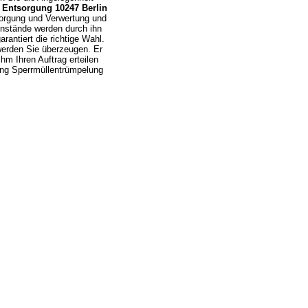
Entsorgung 10247 Berlin
sorgung und Verwertung und
enstände werden durch ihn
rantiert die richtige Wahl.
 werden Sie überzeugen. Er
ihm Ihren Auftrag erteilen
g Sperrmüllentrümpelung