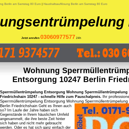
ung Berlin am Samstag 80 Euro
|
Haushaltsauflösung Berlin am Samstag 80 Euro
ngsentrümpelung 
03060977577
Jetzt anrufen
24h
Wohnung Sperrmüllentrüm
Entsorgung 10247 Berlin Fried
Sperrmüllentrümpelung Entsorgung Wohnung Sperrmüllentrümpelung 
Ihr professione
Friedrichshain 10247 - schnelle Hilfe zum Pauschalpreis.
Sperrmüllentrümpelung Entsorgung Wohnung Sperrmüllentrümpelung 
Berlin Friedrichshain
Geht es Ihnen auch
so? Im Laufe der Jahre haben sich
Gegenstände in Ihrem häuslichen Umfeld
angesammelt, die ihre beste Zeit hinter
sich haben und nicht mehr gebraucht
werden. Oder es hat sich ganz einfach der