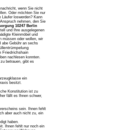
nachricht, wenn Sie nicht
llen. Oder möchten Sie nur
e Läufer loswerden? Kann
in Anspruch nehmen, den Sie
orgung 10247 Berlin
tell und Ihre ausgelegenen
hädigte Kleinmöbel und
 müssen oder wollen, wir
al abe Gebühr an sechs
llentrümpelung
 Friedrichshain
oben nachlesen konnten.
zu betrauen, gibt es
hrzeugklasse ein
axis besitzt.
che Konstitution ist zu
er fällt es Ihnen schwer,
rscheins sein. Ihnen fehlt
ich aber auch nicht zu, ein
digt haben.
. Ihnen fehlt nur noch ein