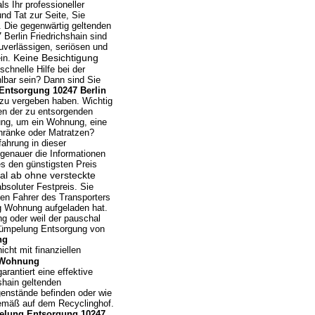
ls Ihr professioneller
nd Tat zur Seite, Sie
. Die gegenwärtig geltenden
Berlin Friedrichshain sind
verlässigen, seriösen und
Keine Besichtigung
ein.
hnelle Hilfe bei der
lbar sein? Dann sind Sie
ntsorgung 10247 Berlin
 zu vergeben haben. Wichtig
men der zu entsorgenden
ung, um ein Wohnung, eine
hränke oder Matratzen?
ahrung in dieser
 genauer die Informationen
s den günstigsten Preis
al ab ohne versteckte
bsoluter Festpreis. Sie
den Fahrer des Transporters
g Wohnung aufgeladen hat.
ng oder weil der pauschal
trümpelung Entsorgung von
ng
icht mit finanziellen
Wohnung
arantiert eine effektive
shain geltenden
genstände befinden oder wie
sgemäß auf dem Recyclinghof.
lung Entsorgung 10247