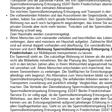
Transporter und der passende Fahrer. Wir von Sperrmüllentrümpelun
Sperrmüllentrümpelung Entsorgung 10247 Berlin Friedrichshain übern
Absprache gerne den zeitnahen Abtransport.
Sie möchten Sperrmüllentrümpelung Entsorgung und Transport in den 
Die vorbereitenden Arbeiten und das Aussortieren der Gegenstände, v
wollen, haben Sie zeitlich noch gerade hinbekommen. Den Sperrmüll
Wohnung nun auch noch fachgerecht wegzubringen, das könne Sie aufg
privater Gründe aber nicht mehr leisten. Trotzdem soll der Sperrmüll
Wohnung schnell weg.
Zwei Haushalte werden zusammengelegt.
Wenn Menschen sich ineinander verlieben und beschließen das Lebe
verbringen, dann wird meistens ein Haushalt aufgelöst. Zahlreiche W
sind auf einmal doppelt vorhanden und überflüssig. Ein verständliches
trennen und durch
Wohnung Sperrmüllentrümpelung Entsorgung 1
Friedrichshain
zur Mülldeponie transportieren zu lassen.
Ein Sperrmüll steht an. Die zukünftige Wohnung ist kleiner als die jet
nicht alle Möbelteile mitnehmen. Bei der Planung des Sperrmülls merk
sich in den letzten Jahren alles in Ihrem Wohnumfeld angesammelt hat
mit umziehen soll. Ältere Menschen entscheiden sich manchmal, ihre l
einem Seniorenheim zu verbringen. Die Stellflächen für Einrichtungsg
allerdings sehr begrenzt. Als Alternative zum Verschenken bleibt nur d
Sperrmüllentrümpelung Entsorgung. Die anfallenden Arbeiten werden 
Transporters zuverlässig und pünktlich erledigt. Vergleichbar, als würd
Die Vorteile der Dienstleistung Sperrmüllentrümpelun
machen.
Sperrmüllentrümpelung Entsorgung 10247 Berlin Friedrichshain
Service
Es ist völlig egal, ob die Sperrmüllentrümpelung Entsorgung 
Wohnhaus, aus dem Keller, von Zimmer, aus der Garage oder dem Gart
kennen uns als Entsorgungsbetrieb aufgrund jahrelanger Erfahrung in 
allen Gepflogenheiten aus. Geht es um die Sperrmüllentrümpelung En
Sperrmüllentrümpelung Entsorgung Wohnung in Friedrichshain 10247 Be