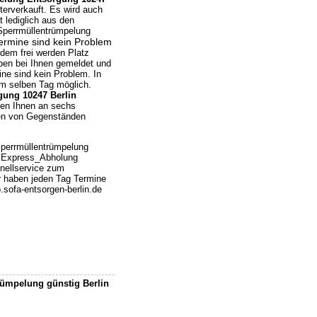
terverkauft. Es wird auch
lediglich aus den
 Sperrmüllentrümpelung
Termine sind kein Problem
dem frei werden Platz
ben bei Ihnen gemeldet und
ine sind kein Problem. In
am selben Tag möglich.
ung 10247 Berlin
hen Ihnen an sechs
en von Gegenständen
perrmüllentrümpelung
t Express_Abholung
hnellservice zum
 haben jeden Tag Termine
sofa-entsorgen-berlin.de
mpelung günstig Berlin