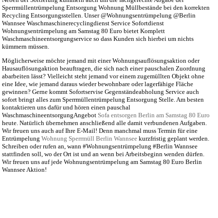
Sperrmüllentrümpelung Entsorgung Wohnung Müllbestände bei den korrekten
Recycling Entsorgungsstellen. Unser @Wohnungsentrümpelung @Berlin
Wannsee Waschmaschinerecyclingdienst Service Sofortdienst
Wohnungsentrümpelung am Samstag 80 Euro bietet Komplett
Waschmaschineentsorgungservice so dass Kunden sich hierbei um nichts
kümmern müssen.
Möglicherweise möchte jemand mit einer Wohnungsauflösungsaktion oder
Hausauflösungaktion beauftragen, die sich nach einer pauschalen Zuordnung
abarbeiten lässt? Vielleicht steht jemand vor einem zugemüllten Objekt ohne
eine Idee, wie jemand daraus wieder bewohnbare oder lagerfähige Fläche
gewinnen? Gerne kommt Sofortservise Gegenständeabholung Service auch
sofort bringt alles zum Sperrmüllentrümpelung Entsorgung Stelle. Am besten
kontaktieren uns dafür und hören einen pauschal
WaschmaschineentsorgungAngebot
Sofa entsorgen Berlin am Samstag 80 Euro
heute. Natürlich übernehmen anschließend alle damit verbundenen Aufgaben.
Wir freuen uns auch auf Ihre E-Mail! Denn manchmal muss Termin für eine
Entrümpelung
Wohnung Sperrmüll Berlin Wannsee
kurzfristig geplant werden.
Schreiben oder rufen an, wann #Wohnungsentrümpelung #Berlin Wannsee
stattfinden soll, wo der Ort ist und an wenn bei Arbeitsbeginn wenden dürfen.
Wir freuen uns auf jede Wohnungsentrümpelung am Samstag 80 Euro Berlin
Wannsee Aktion!