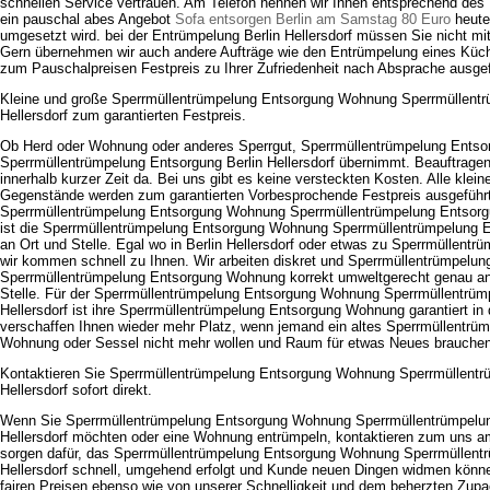
schnellen Service vertrauen. Am Telefon nennen wir Ihnen entsprechend des
ein pauschal abes Angebot
Sofa entsorgen Berlin am Samstag 80 Euro
heute,
umgesetzt wird. bei der Entrümpelung Berlin Hellersdorf müssen Sie nicht m
Gern übernehmen wir auch andere Aufträge wie den Entrümpelung eines Küc
zum Pauschalpreisen Festpreis zu Ihrer Zufriedenheit nach Absprache ausgef
Kleine und große Sperrmüllentrümpelung Entsorgung Wohnung Sperrmüllentr
Hellersdorf zum garantierten Festpreis.
Ob Herd oder Wohnung oder anderes Sperrgut, Sperrmüllentrümpelung Ents
Sperrmüllentrümpelung Entsorgung Berlin Hellersdorf übernimmt. Beauftragen 
innerhalb kurzer Zeit da. Bei uns gibt es keine versteckten Kosten. Alle klei
Gegenstände werden zum garantierten Vorbesprochende Festpreis ausgeführ
Sperrmüllentrümpelung Entsorgung Wohnung Sperrmüllentrümpelung Entsorgun
ist die Sperrmüllentrümpelung Entsorgung Wohnung Sperrmüllentrümpelung En
an Ort und Stelle. Egal wo in Berlin Hellersdorf oder etwas zu Sperrmüllent
wir kommen schnell zu Ihnen. Wir arbeiten diskret und Sperrmüllentrümpelun
Sperrmüllentrümpelung Entsorgung Wohnung korrekt umweltgerecht genau an
Stelle. Für der Sperrmüllentrümpelung Entsorgung Wohnung Sperrmüllentrüm
Hellersdorf ist ihre Sperrmüllentrümpelung Entsorgung Wohnung garantiert in 
verschaffen Ihnen wieder mehr Platz, wenn jemand ein altes Sperrmüllentrü
Wohnung oder Sessel nicht mehr wollen und Raum für etwas Neues brauchen
Kontaktieren Sie Sperrmüllentrümpelung Entsorgung Wohnung Sperrmüllentr
Hellersdorf sofort direkt.
Wenn Sie Sperrmüllentrümpelung Entsorgung Wohnung Sperrmüllentrümpelung
Hellersdorf möchten oder eine Wohnung entrümpeln, kontaktieren zum uns am 
sorgen dafür, das Sperrmüllentrümpelung Entsorgung Wohnung Sperrmüllentr
Hellersdorf schnell, umgehend erfolgt und Kunde neuen Dingen widmen können
fairen Preisen ebenso wie von unserer Schnelligkeit und dem beherzten Zupa