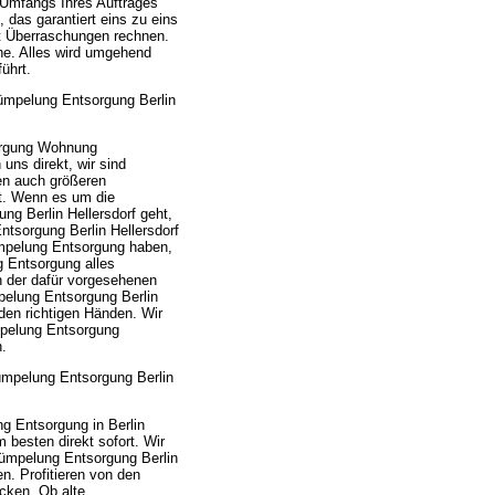
 Umfangs Ihres Auftrages
 das garantiert eins zu eins
it Überraschungen rechnen.
he. Alles wird umgehend
ührt.
ümpelung Entsorgung Berlin
orgung Wohnung
uns direkt, wir sind
nen auch größeren
t. Wenn es um die
g Berlin Hellersdorf geht,
tsorgung Berlin Hellersdorf
rümpelung Entsorgung haben,
g Entsorgung alles
 der dafür vorgesehenen
pelung Entsorgung Berlin
den richtigen Händen. Wir
mpelung Entsorgung
.
ümpelung Entsorgung Berlin
 Entsorgung in Berlin
besten direkt sofort. Wir
ümpelung Entsorgung Berlin
. Profitieren von den
cken. Ob alte