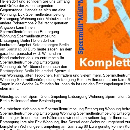
Hellersdorf und schildern Sie uns Umfang
und Größe der zu entsorgenden
Gegenstände. Handelt es sich um eine
Wohnung, Eck Sperrmüllentrümpelung
Entsorgung Wohnung oder Matratzen oder
andere Polstermöbel? Bei recht genauen
Angaben kann Ihnen
Sperrmüllentrümpelung Entsorgung
Wohnung Sperrmüllentrümpelung
Entsorgung Berlin Hellersdorf ein
konkretes Angebot
Sofa entsorgen Berlin
am Samstag 80 Euro
heute sagen, an dem
garantiert pauschal wird. Wir sind im
Handumdrehen da zum entrümpeln Ihr
Sperrmüllentrümpelung Entsorgung
Wohnung ab. Wir übernehmen auch den
Entrümpelung Berlin Hellersdorf
Sperrmüll
von Wohnung, alten Teppichen, Fahrrädern und vielem mehr. Sperrmüllentrü
Wohnung Sperrmüllentrümpelung Entsorgung Berlin Hellersdorf ist ein fairer S
Tagen in der Woche 24 Stunden für Ihnen da ist und den Entrümpelungen Ihr
übernimmt.
Günstig, schnell Sperrmüllentrümpelung Entsorgung Wohnung Sperrmüllentr
Berlin Hellersdorf ohne Besichtigung.
Sie möchten sich von alte Sperrmüllentrümpelung Entsorgung Wohnung befre
Sperrmüllentrümpelung Entsorgung Wohnung Sperrmüllentrümpelung Entsorgu
Ihr richtiger. In den meisten Fällen sind wir noch am selben Tag für Ihnen d
Entsorgung Ihre alte Eck Wohnung, Ihre Sessel oder Wohnung umgehend zum
kompletten Wohnungsentrümpelung am Samstag 80 Euro günstig können Kun