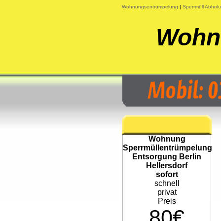
Wohnungsentrümpelung
|
Sperrmüll Abhol
Wohnu
Wohnung
Sperrmüllentrümpelung
Entsorgung Berlin
Hellersdorf
sofort
schnell
privat
Preis
80€