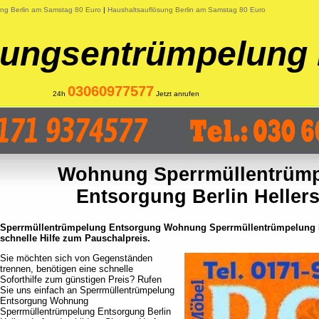
ung Berlin am Samstag 80 Euro
|
Haushaltsauflösung Berlin am Samstag 80 Euro
ngsentrümpelung 
03060977577
24h
Jetzt anrufen
Wohnung Sperrmüllentrüm
Entsorgung Berlin Heller
Sperrmüllentrümpelung Entsorgung Wohnung Sperrmüllentrümpelung E
schnelle Hilfe zum Pauschalpreis.
Sie möchten sich von Gegenständen
trennen, benötigen eine schnelle
Soforthilfe zum günstigen Preis? Rufen
Sie uns einfach an Sperrmüllentrümpelung
Entsorgung Wohnung
Sperrmüllentrümpelung Entsorgung Berlin