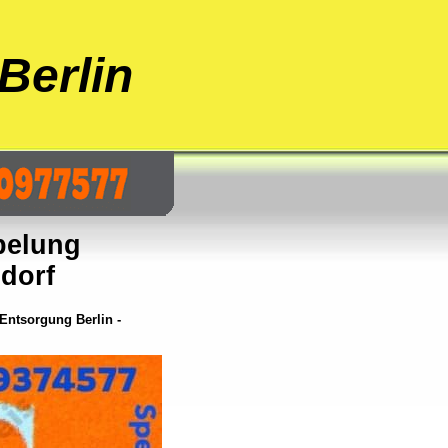
Berlin
pelung
sdorf
ntsorgung Berlin -