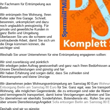
Ihr Fachmann für Entrümpelung aus
Berlin
Wir entrümpeln Ihre Wohnung, Ihren
Keller oder Ihre Garage. Schnell,
besenrein, unkompliziert und dazu
noch unglaublich preisgünstig. Für
private und gewerbliche Kunden in
ganz Berlin und Umgebung.
Überlassen Sie uns die schwere und
zeitraubende Arbeit, damit Sie sich um
die Dinge kümmern können, die
wichtiger sind.
Weshalb Sie unser Unternehmen für eine Entrümpelung engagieren sollten:
Wir sind zuverlässig und pünktlich
Wir erledigen jeden Auftrag gewissenhaft und ganz nach Ihren Bedürfnissen a
Unsere Dienstleistungen sind günstig und fair
Wir haben Erfahrung und sorgen dafür, dass Sie zufrieden sind
Kleintransporte und kleine Umzüge
Wir übernehmen jeden Wohnungsentrümpelung am Samstag 80 Euro
Wohnun
Entsorgung Berlin am Samstag 80 Euro
für Sie. Ganz egal, was Sie transpor
Wohnung, alle möglichen Gegenstände, die zu entsorgen sind oder die Waren
wird termingerecht transportiert, damit keine Verzögerungen auftreten und Si
So übernehmen wir ebenfalls Sonderfahrten, Botendienste etc. Rufen Sie uns
über unsere DienstleistungsAngebot
Sofa entsorgen Berlin am Samstag 80 E
Deshalb sind wir so günstig: