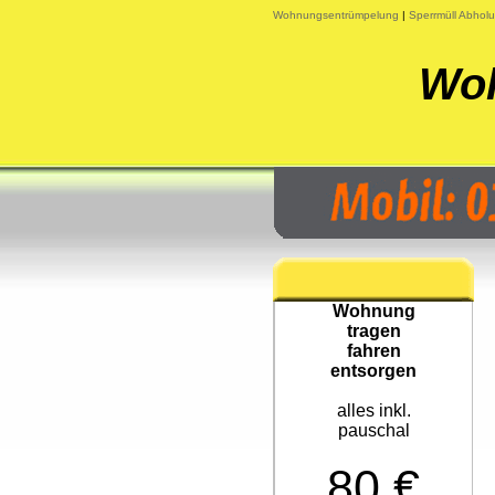
Wohnungsentrümpelung
|
Sperrmüll Abhol
Woh
Wohnung
tragen
fahren
entsorgen
alles inkl.
pauschal
80 €