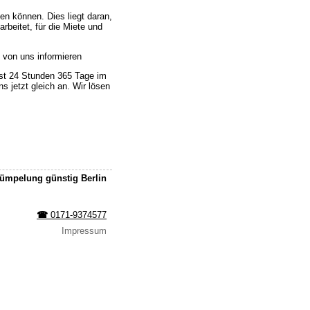
en können. Dies liegt daran,
rbeitet, für die Miete und
h von uns informieren
ist 24 Stunden 365 Tage im
s jetzt gleich an. Wir lösen
mpelung günstig Berlin
☎︎
0171-9374577
Impressum