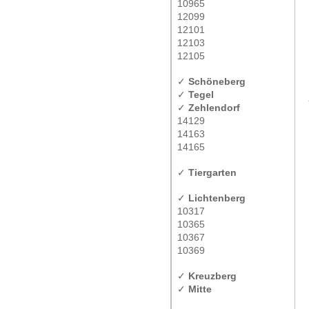
10965
12099
12101
12103
12105
✓
Schöneberg
✓
Tegel
✓
Zehlendorf
14129
14163
14165
✓
Tiergarten
✓
Lichtenberg
10317
10365
10367
10369
✓
Kreuzberg
✓
Mitte