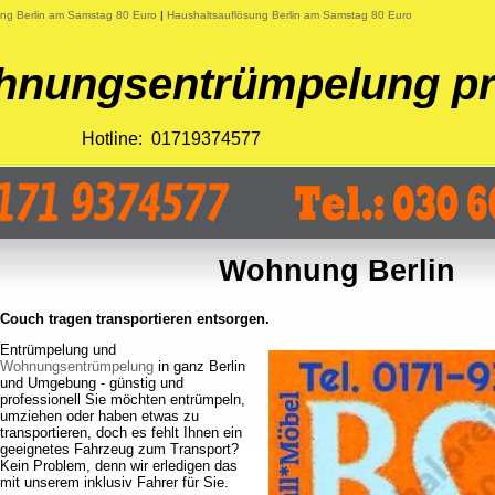
ung Berlin am Samstag 80 Euro
|
Haushaltsauflösung Berlin am Samstag 80 Euro
nungsentrümpelung pr
Hotline: 01719374577
Wohnung Berlin
Couch tragen transportieren entsorgen.
Entrümpelung und
Wohnungsentrümpelung
in ganz Berlin
und Umgebung - günstig und
professionell Sie möchten entrümpeln,
umziehen oder haben etwas zu
transportieren, doch es fehlt Ihnen ein
geeignetes Fahrzeug zum Transport?
Kein Problem, denn wir erledigen das
mit unserem inklusiv Fahrer für Sie.