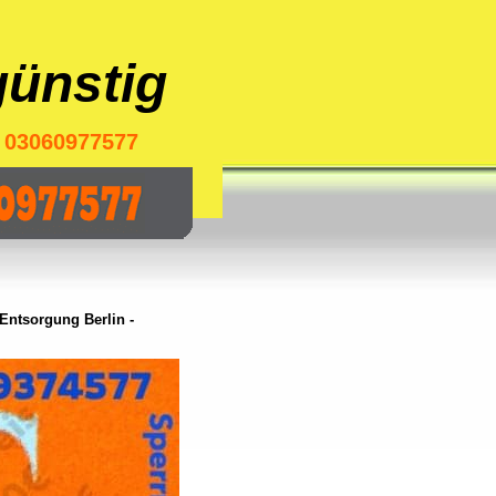
ünstig
03060977577
n
ntsorgung Berlin -