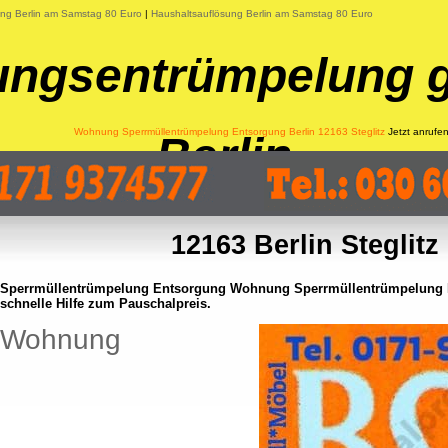
ung Berlin am Samstag 80 Euro
|
Haushaltsauflösung Berlin am Samstag 80 Euro
ngsentrümpelung g
Wohnung Sperrmüllentrümpelung Entsorgung Berlin 12163 Steglitz
Jetzt anrufe
Berlin
12163 Berlin Steglitz
Sperrmüllentrümpelung Entsorgung Wohnung Sperrmüllentrümpelung E
schnelle Hilfe zum Pauschalpreis.
Wohnung